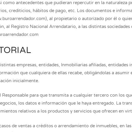
asi como antecedentes que pudieran repercutir en la naturaleza 
ios, crediticios, hábitos de pago, etc. Los documentos e informac
buroarrendador.com), al propietario o autorizado por él o quien
n, al Registro Nacional Arrendatario, a las distintas sociedades 
buroarrendador.com
STORIAL
distintas empresas, entidades, Inmobiliarias afiliadas, entidades
formación que cualquiera de ellas recabe, obligándolas a asumir 
mación inicialmente.
 al Responsable para que transmita a cualquier tercero con los q
egocios, los datos e información que le haya entregado. La trans
cimientos relativos a los productos y servicios que ofrecen en vir
asos de ventas a créditos o arrendamiento de inmuebles, en las cu