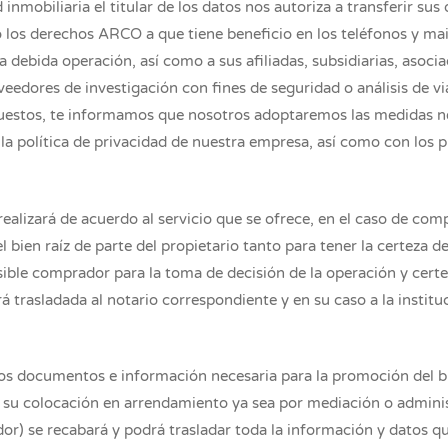
 inmobiliaria el titular de los datos nos autoriza a transferir su
 los derechos ARCO a que tiene beneficio en los teléfonos y ma
 debida operación, así como a sus afiliadas, subsidiarias, asocia
eedores de investigación con fines de seguridad o análisis de vi
upuestos, te informamos que nosotros adoptaremos las medidas n
a política de privacidad de nuestra empresa, así como con los p
realizará de acuerdo al servicio que se ofrece, en el caso de c
 bien raíz de parte del propietario tanto para tener la certeza
ible comprador para la toma de decisión de la operación y certe
á trasladada al notario correspondiente y en su caso a la institu
s documentos e información necesaria para la promoción del bie
 su colocación en arrendamiento ya sea por mediación o administ
ador) se recabará y podrá trasladar toda la información y datos q