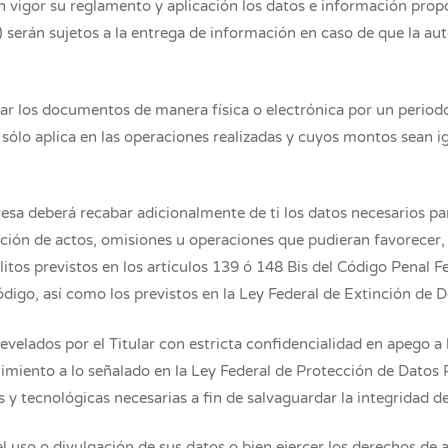
 vigor su reglamento y aplicación los datos e información propo
serán sujetos a la entrega de información en caso de que la aut
ar los documentos de manera física o electrónica por un periodo
sólo aplica en las operaciones realizadas y cuyos montos sean ig
a deberá recabar adicionalmente de ti los datos necesarios par
ción de actos, omisiones u operaciones que pudieran favorecer, 
litos previstos en los artículos 139 ó 148 Bis del Código Penal F
digo, así como los previstos en la Ley Federal de Extinción de 
revelados por el Titular con estricta confidencialidad en apego a 
imiento a lo señalado en la Ley Federal de Protección de Datos 
 y tecnológicas necesarias a fin de salvaguardar la integridad de
 el uso o divulgación de sus datos o bien ejercer los derechos de 