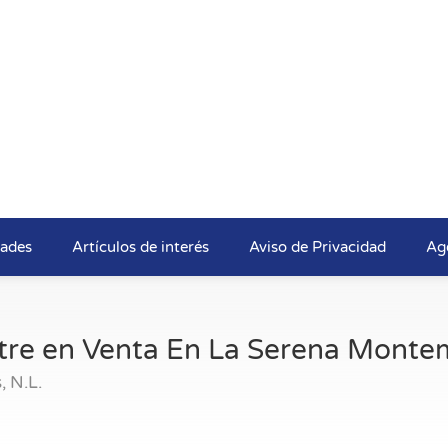
dades
Artículos de interés
Aviso de Privacidad
Ag
re en Venta En La Serena Montem
 N.L.